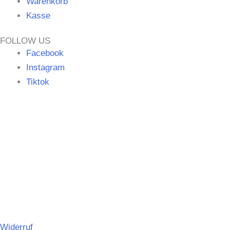
Warenkorb
Kasse
FOLLOW US
Facebook
Instagram
Tiktok
©
MERCHGROUND
|| Umsetzung
SPITZBUB
|
Hinweise
zur Barrierefreiheit
|
Website vom Backstage München
©
MERCHGROUND
Umsetzung:
SPITZBUB
Hinweise zur
Barrierefreiheit |
Website Backstage München
Widerruf