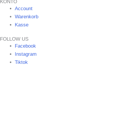
KONTO
Account
Warenkorb
Kasse
FOLLOW US
Facebook
Instagram
Tiktok
©
MERCHGROUND
|| Umsetzung
SPITZBUB
|
Hinweise
zur Barrierefreiheit
|
Website vom Backstage München
©
MERCHGROUND
Umsetzung:
SPITZBUB
Hinweise zur
Barrierefreiheit |
Website Backstage München