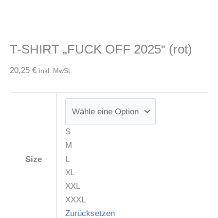
Zum
T-
Inhalt
SHIRT
springen
"FUCK
T-SHIRT „FUCK OFF 2025“ (rot)
OFF
2025"
20,25
€
inkl. MwSt.
(rot)
Menge
S
M
L
Size
XL
XXL
XXXL
Zurücksetzen